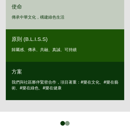
使命
者
ESG
傳承中華文化，構建綠色生活
服
支
務
柱
原則 (B.L.I.S.S)
投
自
歸屬感、傳承、共融、真誠、可持續
資
然
者
諧
方案
日
和
我們與社區夥伴緊密合作，項目著重：#樂在文化、#樂在藝
誌
商
術、#樂在綠色、#樂在健康
公
社
司
共
簡
榮
介
協