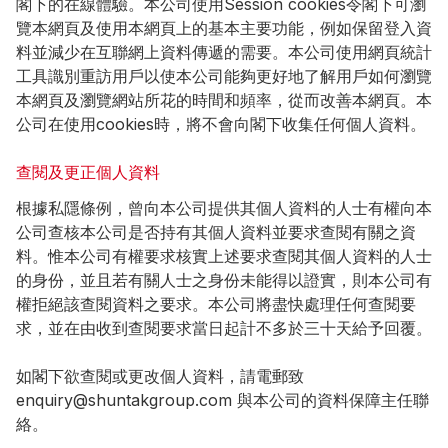
閣下的在線體驗。本公司使用Session cookies令閣下可瀏
公
作
覽本網頁及使用本網頁上的基本主要功能，例如保留登入資
料並減少在互聯網上資料傳遞的需要。本公司使用網頁統計
司
共
工具識別重訪用戶以使本公司能夠更好地了解用戶如何瀏覽
簡
融
本網頁及瀏覽網站所花的時間和頻率，從而改善本網頁。本
公司在使用cookies時，將不會向閣下收集任何個人資料。
報
匠
企
心
查閱及更正個人資料
業
摯
根據私隱條例，曾向本公司提供其個人資料的人士有權向本
公司查核本公司是否持有其個人資料並要求查閱有關之資
通
誠
料。惟本公司有權要求核實上述要求查閱其個人資料的人士
訊
的身份，並且若有關人士之身份未能得以證實，則本公司有
可
權拒絕該查閱資料之要求。本公司將盡快處理任何查閱要
分
求，並在由收到查閱要求當日起計不多於三十天給予回覆。
持
析
續
如閣下欲查閱或更改個人資料，請電郵致
員
enquiry@shuntakgroup.com 與本公司的資料保障主任聯
發
股
絡。
展