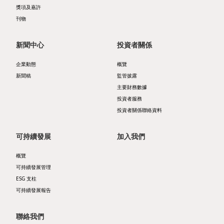
管
層
告
獎項及嘉許
業
刊物
治
簡
及
發
架
介
通
新聞中心
投資者關係
展
構
主
函
物
企業動態
概覽
可
新聞稿
監管披露
席
業
主要財務數據
主
持
報
銷
投資者服務
要
續
投資者關係聯絡資料
告
售
財
發
書
及
可持續發展
加入我們
務
展
租
概覽
企
數
目
可持續發展管理
賃
ESG 支柱
業
據
標
物
可持續發展報告
資
收
持
業
聯絡我們
料
益
份