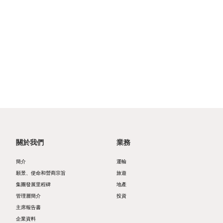
我們
酒
展
動
和營
概
店
聯絡
態
商宗
我們
覽
文
旨
概
化
新
集
監
覽
與
聞
團
管
公
消
稿
可
發
披
告
閑
持
展
露
零
續
里
財
關於我們
業務
售
發
程
務
簡介
運輸
展
願景、使命和營商宗旨
旅遊
碑
報
地
集團發展里程碑
地產
管
管
告
產
管理層簡介
投資
理
主席報告書
理
公
物
企業資料