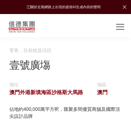
關於近期網路上出現的虛假AI生成內容的聲明
Shuntak Group
關
於
我
零售
．
目前租賃項目
業
們
務
壹號廣塲
新
聞
簡
中
地址
地區
運
投
介
心
澳門外港新填海區沙格斯大馬路
澳門
輸
資
者
可
願
佔地約400,000萬平方呎，匯聚多間優質商舖及國際頂
關
旅
持
尖設計品牌
係
企
景、
續
遊
加入
業
發
使命