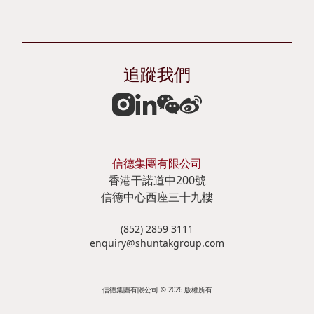
管
企
表
者
理
業
摘
參
管
要
與
投
追蹤我們
治
資
風
資
獎
產
險
娛
項
負
管
樂
信德集團有限公司
及
債
理
郵
香港干諾道中200號
嘉
表
政
信德中心西座三十九樓
輪
許
摘
策
碼
(852) 2859 3111
enquiry@shuntakgroup.com
刊
要
及
頭
物
聲
投
信德集團有限公司 © 2026 版權所有
明
資