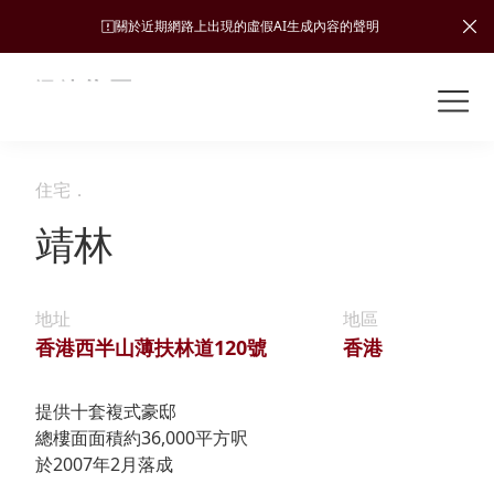
關於近期網路上出現的虛假AI生成內容的聲明
Shuntak Group
關
於
我
住宅
．
業
們
務
靖林
新
聞
簡
中
地址
地區
運
投
介
心
香港西半山薄扶林道120號
香港
輸
資
者
可
願
提供十套複式豪邸
關
旅
持
總樓面面積約36,000平方呎
係
企
景、
續
於2007年2月落成
遊
加入
業
發
使命