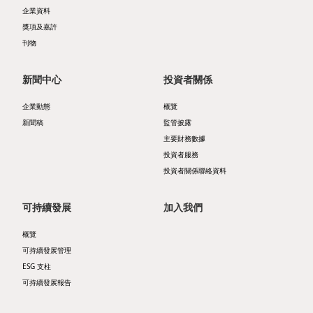
管
層
告
企業資料
業
獎項及嘉許
治
簡
及
發
刊物
架
介
通
展
新聞中心
投資者關係
構
主
函
物
可
企業動態
概覽
席
業
新聞稿
監管披露
主
持
報
銷
主要財務數據
要
續
投資者服務
告
售
投資者關係聯絡資料
財
發
書
及
務
展
可持續發展
加入我們
租
企
數
目
概覽
賃
可持續發展管理
業
據
標
物
ESG 支柱
資
收
持
可持續發展報告
業
料
益
份