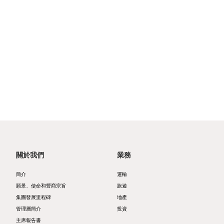
我們
酒
展
動
和營
概
店
聯絡
態
商宗
我們
覽
文
旨
概
化
新
集
監
覽
與
聞
團
管
公
消
稿
可
發
披
告
閑
持
展
露
零
續
里
財
售
關於我們
業務
發
程
務
展
簡介
運輸
碑
報
地
願景、使命和營商宗旨
旅遊
管
管
告
產
集團發展里程碑
地產
理
管理層簡介
投資
理
公
物
主席報告書