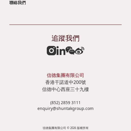
管
聯絡我們
企
表
者
理
業
摘
參
管
要
與
投
追蹤我們
治
資
風
資
獎
產
險
娛
項
負
管
樂
及
債
理
郵
信德集團有限公司
嘉
表
政
香港干諾道中200號
輪
信德中心西座三十九樓
許
摘
策
碼
刊
要
及
(852) 2859 3111
頭
enquiry@shuntakgroup.com
物
聲
投
明
信德集團有限公司 © 2026 版權所有
資